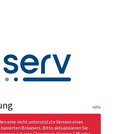
ung
Hilfe
den eine nicht unterstützte Version eines
asierten Browsers. Bitte aktualisieren Sie
rowser auf eine Chromium-Version 138 oder